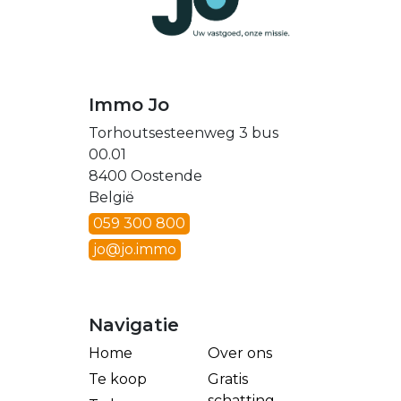
Immo Jo
Torhoutsesteenweg 3 bus
00.01
8400 Oostende
België
059 300 800
jo@jo.immo
Navigatie
Home
Over ons
Te koop
Gratis
schatting