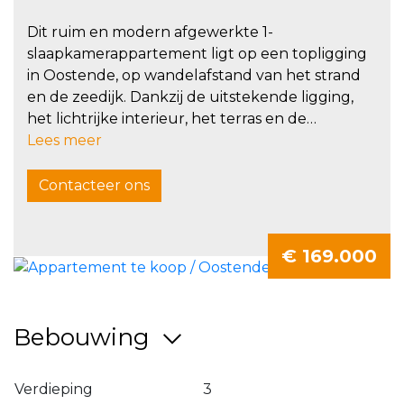
Dit ruim en modern afgewerkte 1-
slaapkamerappartement ligt op een topligging
in Oostende, op wandelafstand van het strand
en de zeedijk. Dankzij de uitstekende ligging,
het lichtrijke interieur, het terras en de
privatieve berging is dit appartement ideaal als
Lees meer
vaste woonst, tweede verblijf, investering of
opbrengsteigendom voor vakantieverhuur.
Contacteer ons
Bekijk de videorondleiding op het
instagramkanaal: immo_jo_sold_by_jo
€ 169.000
Vraag uw gratis schatting aan via
jo@jo.immo
De ligging is een absolute troef: vlak bij de
Bebouwing
zeedijk, het strand, winkels, openbaar vervoer,
horeca en ontspanning zoals de cinema. Alles
bevindt zich op wandelafstand, waardoor dit
Verdieping
3
appartement bijzonder interessant is voor eigen