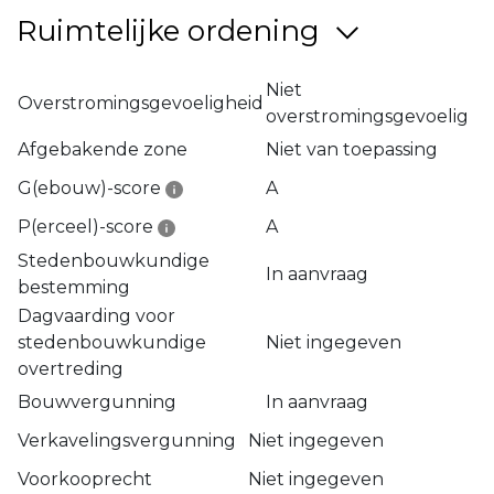
Ruimtelijke ordening
Niet
Overstromingsgevoeligheid
overstromingsgevoelig
Afgebakende zone
Niet van toepassing
G(ebouw)-score
A
P(erceel)-score
A
Stedenbouwkundige
In aanvraag
bestemming
Dagvaarding voor
stedenbouwkundige
Niet ingegeven
overtreding
Bouwvergunning
In aanvraag
Verkavelingsvergunning
Niet ingegeven
Voorkooprecht
Niet ingegeven