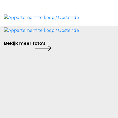
Ben je op zoek naar een ruim, lichtrijk en
modern afgewerkt 1-slaapkamerappartement
op een minuut wandelen van het strand? Dan is
dit absoluut een bezoek waard. Aarzel niet en
plan zo snel mogelijk uw bezoek in via
jo@jo.immo
of bel 059/300 800.
Bekijk meer foto's