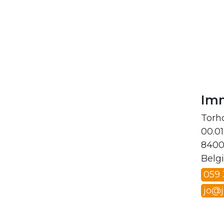
Im
Torh
00.01
8400
Belg
059
jo@