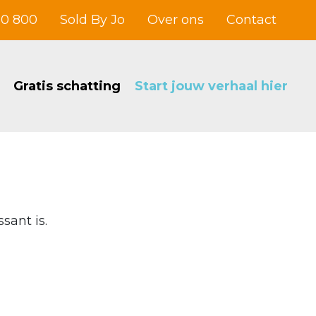
00 800
Sold By Jo
Over ons
Contact
Gratis schatting
Start jouw verhaal hier
sant is.