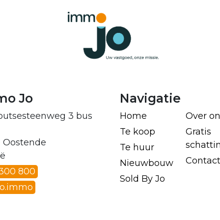
mo Jo
Navigatie
outsesteenweg 3 bus
Home
Over on
Te koop
Gratis
 Oostende
schatti
Te huur
ië
Contac
Nieuwbouw
 300 800
Sold By Jo
jo.immo