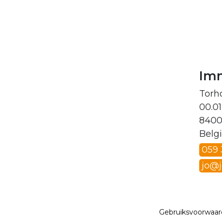
Im
Torh
00.01
8400
Belg
059
jo@
Gebruiksvoorwaa