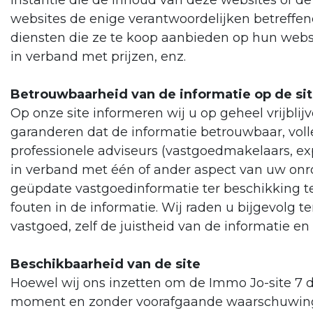
instantie die de inhoud van deze websites of de 
websites de enige verantwoordelijken betreff
diensten die ze te koop aanbieden op hun webs
in verband met prijzen, enz.
Betrouwbaarheid van de informatie op de si
Op onze site informeren wij u op geheel vrijbl
garanderen dat de informatie betrouwbaar, voll
professionele adviseurs (vastgoedmakelaars, expe
in verband met één of ander aspect van uw onr
geüpdate vastgoedinformatie ter beschikking te
fouten in de informatie. Wij raden u bijgevolg t
vastgoed, zelf de juistheid van de informatie 
Beschikbaarheid van de site
Hoewel wij ons inzetten om de Immo Jo-site 7 d
moment en zonder voorafgaande waarschuwing, 