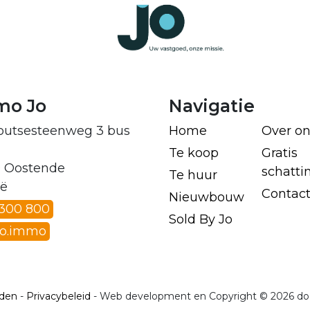
mo Jo
Navigatie
outsesteenweg 3 bus
Home
Over on
Te koop
Gratis
 Oostende
schatti
Te huur
ië
Contac
Nieuwbouw
 300 800
Sold By Jo
jo.immo
rden
-
Privacybeleid
- Web development en Copyright © 2026 d