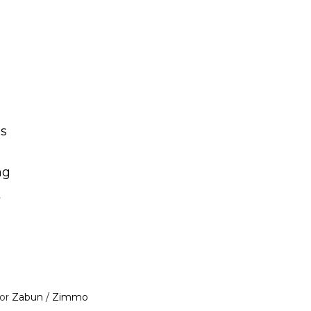
s
ng
t
oor
Zabun
/
Zimmo