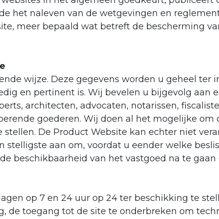
websites in het algemeen goedkeurt, publiceert of 
ende het naleven van de wetgevingen en reglemen
ite, meer bepaald wat betreft de bescherming v
te
ijvende wijze. Deze gegevens worden u geheel ter
edig en pertinent is. Wij bevelen u bijgevolg aan
rts, architecten, advocaten, notarissen, fiscalis
oerende goederen. Wij doen al het mogelijke om
 stellen. De Product Website kan echter niet ver
en stelligste aan om, voordat u eender welke besli
en de beschikbaarheid van het vastgoed na te gaa
agen op 7 en 24 uur op 24 ter beschikking te stel
de toegang tot de site te onderbreken om techn