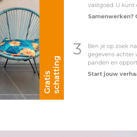
vastgoed. U kunt 
Samenwerken? On
3
Ben je op zoek na
gegevens achter 
g
panden en opportu
G
r
a
t
i
s
s
c
h
a
t
t
i
n
Start jouw verhaa