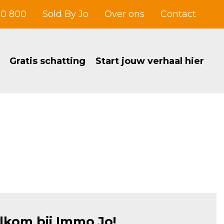
00 800
Sold By Jo
Over ons
Contact
Gratis schatting
Start jouw verhaal hier
kom bij Immo Jo!