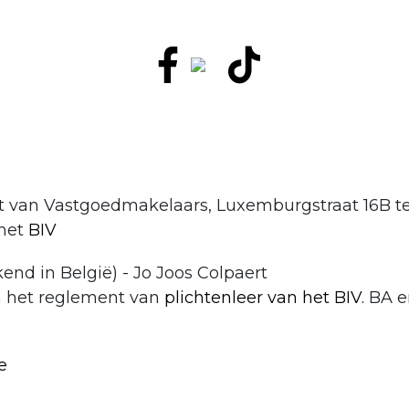
t van Vastgoedmakelaars,
Luxemburgstraat 16B te
het
BIV
nd in België) - Jo Joos Colpaert
n het reglement van
plichtenleer van het BIV.
BA en
e