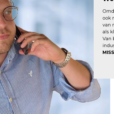
Omda
ook m
van 
als k
Van 
indu
MISS