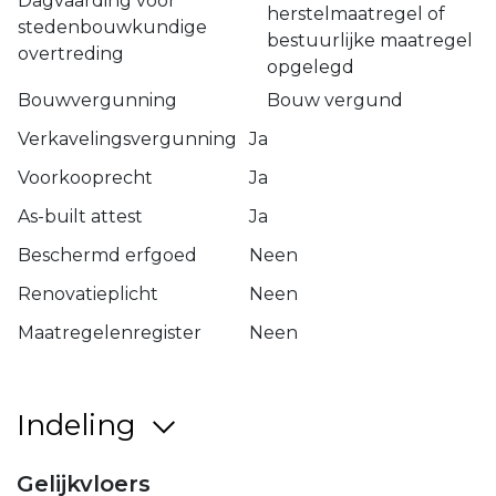
Dagvaarding voor
herstelmaatregel of
stedenbouwkundige
bestuurlijke maatregel
overtreding
opgelegd
Bouwvergunning
Bouw vergund
Verkavelingsvergunning
Ja
Voorkooprecht
Ja
As-built attest
Ja
Beschermd erfgoed
Neen
Renovatieplicht
Neen
Maatregelenregister
Neen
Indeling
Gelijkvloers