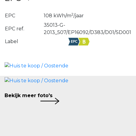
De woning heeft een conforme elektrische
keuring, zonnepanelen, waterverzachter,
2
EPC
108 kWh/m
/jaar
ventilatiesysteem, regenwaterput van 7.000
35013-G-
Liter, zonnescreens en rolluiken.
EPC ref.
2013_507/EP16092/D383/D01/SD001
Ook buiten is het aangenaam vertoeven. De
Label
woning beschikt over een verzorgde, zonnig
georiënteerde tuin waar u in alle rust kunt
genieten van het buitenleven. Dankzij het
halfopen karakter geniet u bovendien van extra
licht en een aangenaam ruimtelijk gevoel. De
private oprit vormt een bijkomende praktische
troef. De overkapping zorgt ervoor dat je vlot
Bekijk meer foto's
een jacuzzi kunt plaatsen. Het poortje aan de
achterzijde zorgt dan weer voor een vlotte
oplossing voor de fietsen.
Deze woning is gelegen in de jonge en rustige
verkaveling Baanhof, gekenmerkt door een