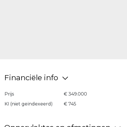
verzorgde groenaanleg en een aangename
woonomgeving. Op wandel- en fietsafstand
bevindt zich recreatiedomein De Schorre, ideaal
voor sport, ontspanning en natuurbeleving.
Bovendien bent u in een mum van tijd in het
centrum van Oostende, met winkels, scholen,
openbaar vervoer en de kust binnen
handbereik.
Deze instapklare woning is de ideale keuze voor
starters, inversteerders, jonge gezinnen of
Financiële info
koppels die op zoek zijn naar een comfortabele
thuis op een uitstekende locatie.
Prijs
€ 349.000
Interesse? Neem vandaag nog contact met ons
KI (niet geïndexeerd)
€ 745
op voor meer informatie of plan uw bezoek via
jo@jo.immo of bel naar 059 / 300 800.