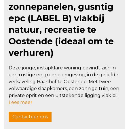
zonnepanelen, gusntig
epc (LABEL B) vlakbij
natuur, recreatie te
Oostende (ideaal om te
verhuren)
Deze jonge, instapklare woning bevindt zich in
een rustige en groene omgeving, in de geliefde
verkaveling Baanhof te Oostende. Met twee
volwaardige slaapkamers, een zonnige tuin, een
private oprit en een uitstekende ligging vlak bij
recreatiedomein De Schorre biedt deze woning
Lees meer
alles voor wie comfortabel wil wonen. EPC
LABEL B
Contacteer ons